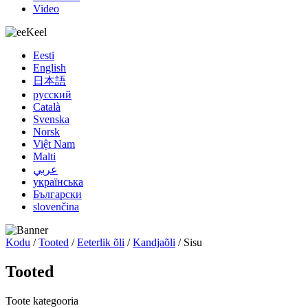
Video
Keel
Eesti
English
日本語
русский
Català
Svenska
Norsk
Việt Nam
Malti
عربي
українська
Български
slovenčina
Kodu
/
Tooted
/
Eeterlik õli
/
Kandjaõli
/ Sisu
Tooted
Toote kategooria