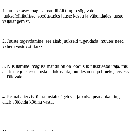
1. Juuksekasv: magusa mandli õli tungib sügavale
juuksefolliikulisse, soodustades juuste kasvu ja vähendades juuste
väljalangemist.
2. Juuste tugevdamine: see aitab juukseid tugevdada, muutes need
vähem vastuvõtlikuks.
3. Niisutamine: magusa mandli õli on looduslik niiskusesäilitaja, mis
aitab teie juustesse niiskust lukustada, muutes need pehmeks, terveks
ja läikivaks.
4. Peanaha tervis: õli rahustab sügelevat ja kuiva peanahka ning
aitab võidelda kõõma vastu.