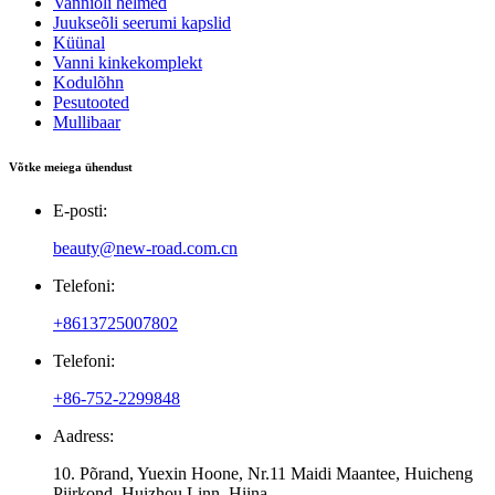
Vanniõli helmed
Juukseõli seerumi kapslid
Küünal
Vanni kinkekomplekt
Kodulõhn
Pesutooted
Mullibaar
Võtke meiega ühendust
E-posti:
beauty@new-road.com.cn
Telefoni:
+8613725007802
Telefoni:
+86-752-2299848
Aadress:
10. Põrand, Yuexin Hoone, Nr.11 Maidi Maantee, Huicheng
Piirkond, Huizhou Linn, Hiina