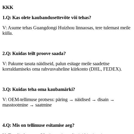
KKK
1.Q: Kas olete kaubandusettevõte või tehas?
V: Asume tehas Guangdongi Huizhou linnaosas, tere tulemast meile
külla.
2.Q: Kuidas teilt proove saada?
V: Pakume tasuta näidiseid, palun esitage meile saadetise
korraldamiseks oma rahvusvaheline kiirkonto (DHL, FEDEX).
3.Q: Kuidas teha oma kaubamärki?
V: OEM-tellimuse protsess: päring → näidised → disain →
masstootmine → saatmine
4.Q: Mis on tellimuse esitamise aeg?