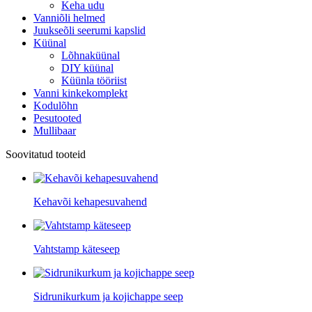
Keha udu
Vanniõli helmed
Juukseõli seerumi kapslid
Küünal
Lõhnaküünal
DIY küünal
Küünla tööriist
Vanni kinkekomplekt
Kodulõhn
Pesutooted
Mullibaar
Soovitatud tooteid
Kehavõi kehapesuvahend
Vahtstamp käteseep
Sidrunikurkum ja kojichappe seep