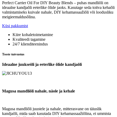
Perfect Carrier Oil For DIY Beauty Blends – puhas mandliõli on
ideaalne kandjaõli eeterlike õlide jaoks. Kasutage seda toitva kehaõli
valmistamiseks kuivale nahale, DIY kehamassaažiõli või loodusliku
meigieemaldusõlina.
Küsi pakkumist
Kiire kohaletoimetamine
Kvaliteedi tagamine
24/7 klienditeenindus
Toote tutvustus
Ideaalne juukseõli ja eeterlike õlide kandjaõli
Magusa mandliõli nahale, näole ja kehale
Magusa mandliõli juustele ja nahale, mitterasvane on täiuslik
kandjaõli, mida saab kasutada DIY kehamassaažiõlina, ei ummista