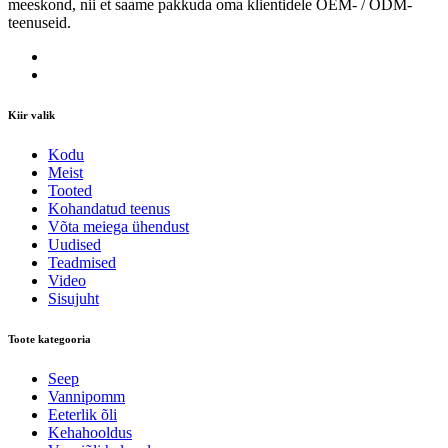
meeskond, nii et saame pakkuda oma klientidele OEM- / ODM-
teenuseid.
Kiir valik
Kodu
Meist
Tooted
Kohandatud teenus
Võta meiega ühendust
Uudised
Teadmised
Video
Sisujuht
Toote kategooria
Seep
Vannipomm
Eeterlik õli
Kehahooldus