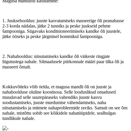
Magusa mandliõli kasutamine:
1. Juuksehooldus: juuste kasvatamiseks masseerige õli peanahasse
2-3 korda nädalas, jätke 2 tunniks ja peske juukseid pehme
šampooniga. Sügavaks konditsioneerimiseks kandke õli juustele,
jätke ööseks ja peske järgmisel hommikul šampooniga.
2. Nahahooldus: niisutamiseks kandke õli väikeste ringjate
liigutustega nahale. Silmaalusele piirkonnale määri paar tilka õli ja
masseeri õrnalt.
Kokkuvõtteks võib öelda, et magusa mandli õli on juuste ja
nahahoolduse oluline koostisosa. Selle looduslikud omadused
muudavad selle suurepäraseks vahendiks juuste kasvu
soodustamiseks, juuste murdumise vähendamiseks, naha
niisutamiseks ja mitmete nahaprobleemide raviks. Samuti on see õrn
nahale, mistõttu sobib see kõikidele nahatüüpidele, sealhulgas
tundlikule nahale.