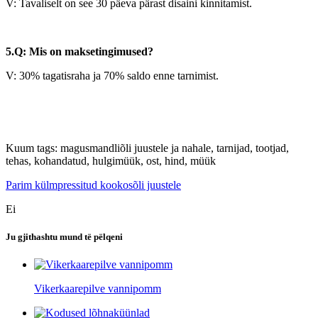
V: Tavaliselt on see 30 päeva pärast disaini kinnitamist.
5.Q: Mis on maksetingimused?
V: 30% tagatisraha ja 70% saldo enne tarnimist.
Kuum tags: magusmandliõli juustele ja nahale, tarnijad, tootjad,
tehas, kohandatud, hulgimüük, ost, hind, müük
Parim külmpressitud kookosõli juustele
Ei
Ju gjithashtu mund të pëlqeni
Vikerkaarepilve vannipomm