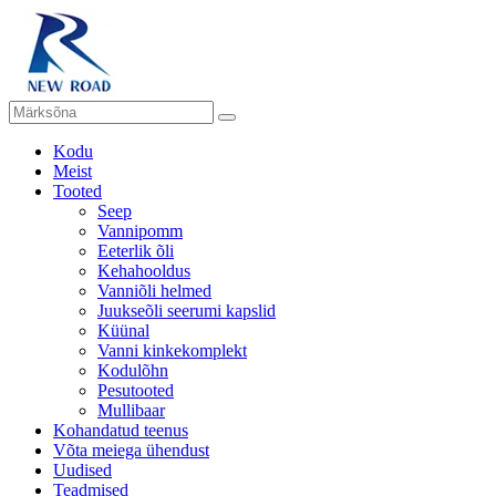
Kodu
Meist
Tooted
Seep
Vannipomm
Eeterlik õli
Kehahooldus
Vanniõli helmed
Juukseõli seerumi kapslid
Küünal
Vanni kinkekomplekt
Kodulõhn
Pesutooted
Mullibaar
Kohandatud teenus
Võta meiega ühendust
Uudised
Teadmised