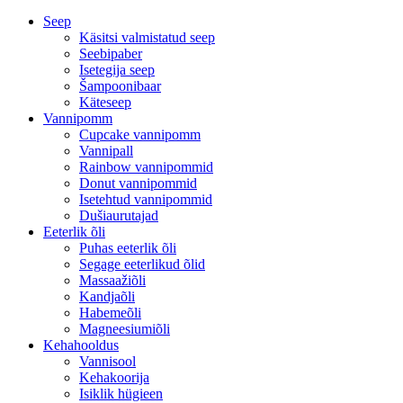
Seep
Käsitsi valmistatud seep
Seebipaber
Isetegija seep
Šampoonibaar
Käteseep
Vannipomm
Cupcake vannipomm
Vannipall
Rainbow vannipommid
Donut vannipommid
Isetehtud vannipommid
Dušiaurutajad
Eeterlik õli
Puhas eeterlik õli
Segage eeterlikud õlid
Massaažiõli
Kandjaõli
Habemeõli
Magneesiumiõli
Kehahooldus
Vannisool
Kehakoorija
Isiklik hügieen